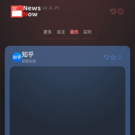
News
v0.0.25
N
ow
更多
关注
最热
实时
知乎
获取失败